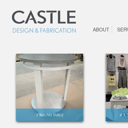
ABOUT
SER
3′ ROUND TABLE
4′ X