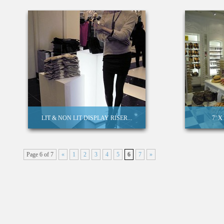
LIT & NON LIT DISPLAY RISER...
7’ 
Page 6 of 7
«
1
2
3
4
5
6
7
»